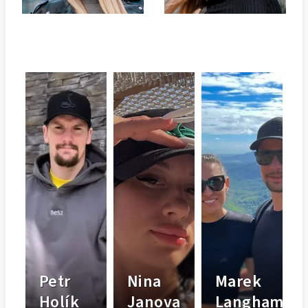
Petr
Nina
Marek
Holík
Janova
Langhamer