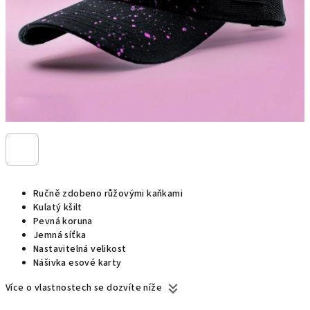
Ručně zdobeno růžovými kaňkami
Kulatý kšilt
Pevná koruna
Jemná síťka
Nastavitelná velikost
Nášivka esové karty
Více o vlastnostech se dozvíte níže