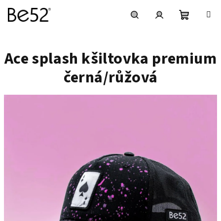
Přejít
na
obsah
Nákupní
Hledat
Přihlášení
Ace splash kšiltovka premium
košík
černá/růžová