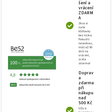
šení a
vrácení
ZDARM
A
Zkus si
naše
kšiltovky
bez rizika.
Pokud ti
nesednou,
máš až 90
dnů na
vrácení,
zcela
zdarma!
Doprav
a
zdarma
při
nákupu
nad
500 Kč
Užij si