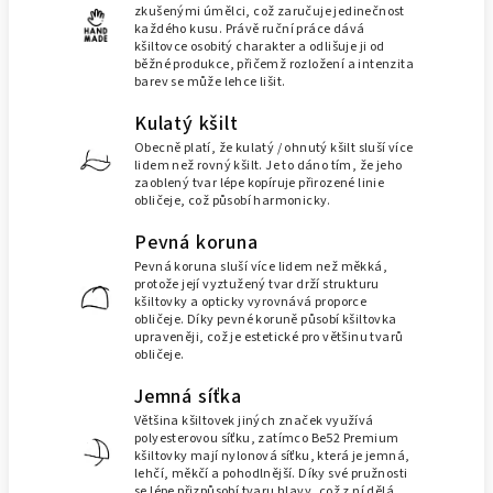
zkušenými úmělci, což zaručuje jedinečnost
každého kusu. Právě ruční práce dává
kšiltovce osobitý charakter a odlišuje ji od
běžné produkce, přičemž rozložení a intenzita
barev se může lehce lišit.
Kulatý kšilt
Obecně platí, že kulatý / ohnutý kšilt sluší více
lidem než rovný kšilt. Je to dáno tím, že jeho
zaoblený tvar lépe kopíruje přirozené linie
obličeje, což působí harmonicky.
Pevná koruna
Pevná koruna sluší více lidem než měkká,
protože její vyztužený tvar drží strukturu
kšiltovky a opticky vyrovnává proporce
obličeje. Díky pevné koruně působí kšiltovka
upraveněji, což je estetické pro většinu tvarů
obličeje.
Jemná síťka
Většina kšiltovek jiných značek využívá
polyesterovou síťku, zatímco Be52 Premium
kšiltovky mají nylonová síťku, která je jemná,
lehčí, měkčí a pohodlnější. Díky své pružnosti
se lépe přizpůsobí tvaru hlavy, což z ní dělá