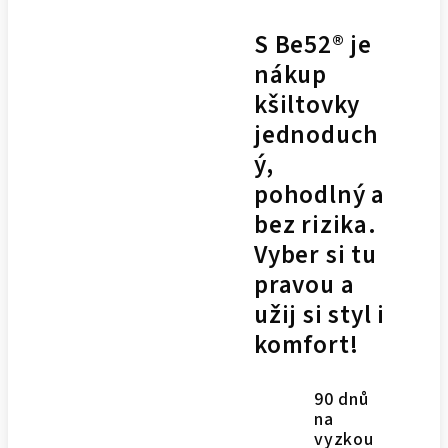
S Be52® je
nákup
kšiltovky
jednoduch
ý,
pohodlný a
bez rizika.
Vyber si tu
pravou a
užij si styl i
komfort!
90 dnů
na
vyzkou