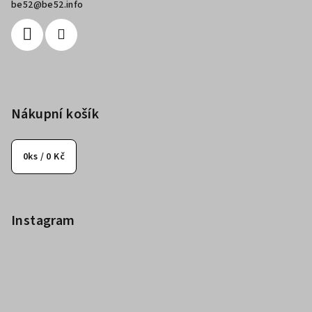
be52
@
be52.info
Nákupní košík
0
ks /
0 Kč
Instagram