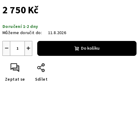
2 750 Kč
Měrná
Doručení 1-2 dny
cena:
Můžeme doručit do:
11.8.2026
−
+
Do košíku
Zeptat se
Sdílet