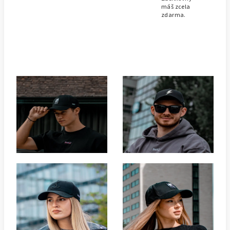
máš zcela
zdarma.