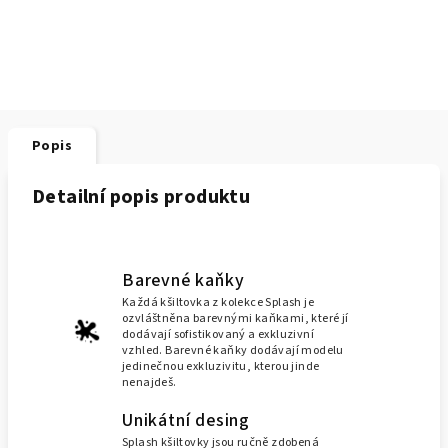
Popis
Detailní popis produktu
Barevné kaňky
Každá kšiltovka z kolekce Splash je
ozvláštněna barevnými kaňkami, které jí
dodávají sofistikovaný a exkluzivní
vzhled. Barevné kaňky dodávají modelu
jedinečnou exkluzivitu, kterou jinde
nenajdeš.
Unikátní desing
Splash kšiltovky jsou ručně zdobená