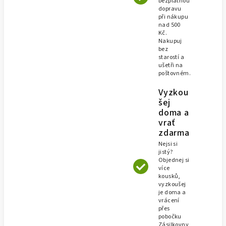
bezplatnou
dopravu
při nákupu
nad 500
Kč.
Nakupuj
bez
starostí a
ušetři na
poštovném.
Vyzkou
šej
doma a
vrať
zdarma
Nejsi si
jistý?
Objednej si
více
kousků,
vyzkoušej
je doma a
vrácení
přes
pobočku
Zásilkovny