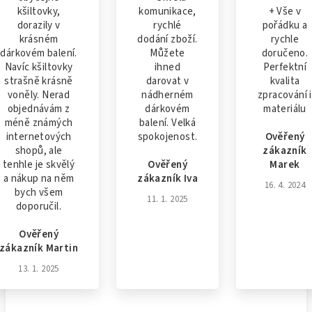
kšiltovky,
komunikace,
+ Vše v
dorazily v
rychlé
pořádku a
krásném
dodání zboží.
rychle
dárkovém balení.
Můžete
doručeno.
Navíc kšiltovky
ihned
Perfektní
strašně krásně
darovat v
kvalita
voněly. Nerad
nádherném
zpracování i
objednávám z
dárkovém
materiálu
méně známých
balení. Velká
internetových
spokojenost.
Ověřený
shopů, ale
zákazník
tenhle je skvělý
Ověřený
Marek
a nákup na něm
zákazník Iva
16. 4. 2024
bych všem
11. 1. 2025
doporučil.
Ověřený
zákazník Martin
13. 1. 2025