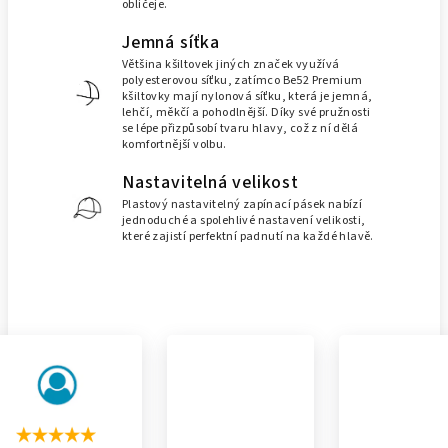
obličeje.
Jemná síťka
Většina kšiltovek jiných značek využívá
polyesterovou síťku, zatímco Be52 Premium
kšiltovky mají nylonová síťku, která je jemná,
lehčí, měkčí a pohodlnější. Díky své pružnosti
se lépe přizpůsobí tvaru hlavy, což z ní dělá
komfortnější volbu.
Nastavitelná velikost
Plastový nastavitelný zapínací pásek nabízí
jednoduché a spolehlivé nastavení velikosti,
které zajistí perfektní padnutí na každé hlavě.