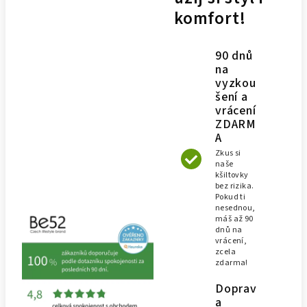
komfort!
90 dnů
na
vyzkou
šení a
vrácení
ZDARM
A
Zkus si
naše
kšiltovky
bez rizika.
Pokud ti
nesednou,
máš až 90
dnů na
vrácení,
zcela
zdarma!
Doprav
a