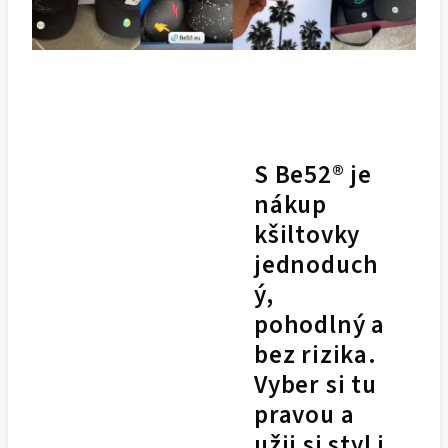
S Be52® je
nákup
kšiltovky
jednoduch
ý,
pohodlný a
bez rizika.
Vyber si tu
pravou a
užij si styl i