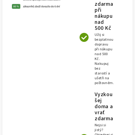
zdarma
při
nákupu
nad
500 Kč
Užij si
bezplatnou
dopravu
při nákupu
nad 500
Kč.
Nakupuj
bez
starostí a
ušetři na
poštovném.
Vyzkou
šej
doma a
vrať
zdarma
Nejsi si
jistý?
Objednej si