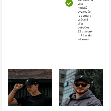
více
kousků,
vyzkoušej
je doma a
vrácení
přes
pobočku
Zásilkovny
máš zcela
zdarma.