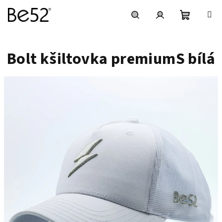
Přejít
na
obsah
Nákupní
Hledat
Přihlášení
Bolt kšiltovka premiumS bílá
košík