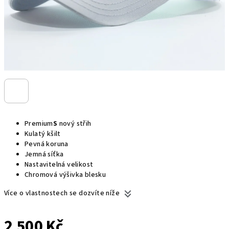
Premium
S
nový střih
Kulatý kšilt
Pevná koruna
Jemná síťka
Nastavitelná velikost
Chromová výšivka blesku
Více o vlastnostech se dozvíte níže
2 500 Kč