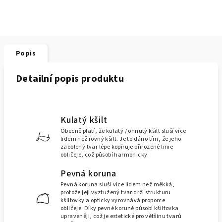
Popis
Detailní popis produktu
Kulatý kšilt
Obecně platí, že kulatý / ohnutý kšilt sluší více
lidem než rovný kšilt. Je to dáno tím, že jeho
zaoblený tvar lépe kopíruje přirozené linie
obličeje, což působí harmonicky.
Pevná koruna
Pevná koruna sluší více lidem než měkká,
protože její vyztužený tvar drží strukturu
kšiltovky a opticky vyrovnává proporce
obličeje. Díky pevné koruně působí kšiltovka
upraveněji, což je estetické pro většinu tvarů