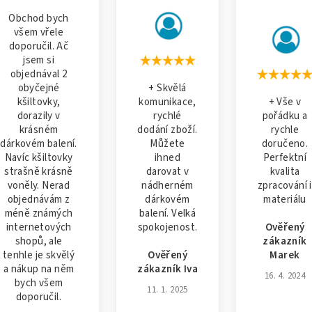
Obchod bych
všem vřele
doporučil. Ač
jsem si
objednával 2
obyčejné
+ Skvělá
kšiltovky,
komunikace,
+ Vše v
dorazily v
rychlé
pořádku a
krásném
dodání zboží.
rychle
dárkovém balení.
Můžete
doručeno.
Navíc kšiltovky
ihned
Perfektní
strašně krásně
darovat v
kvalita
voněly. Nerad
nádherném
zpracování i
objednávám z
dárkovém
materiálu
méně známých
balení. Velká
internetových
spokojenost.
Ověřený
shopů, ale
zákazník
tenhle je skvělý
Ověřený
Marek
a nákup na něm
zákazník Iva
16. 4. 2024
bych všem
11. 1. 2025
doporučil.