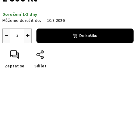
Měrná
Doručení 1-2 dny
cena:
Můžeme doručit do:
10.8.2026
−
+
Do košíku
Zeptat se
Sdílet