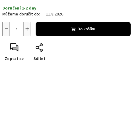
Měrná
Doručení 1-2 dny
cena:
Můžeme doručit do:
11.8.2026
−
+
Do košíku
Zeptat se
Sdílet