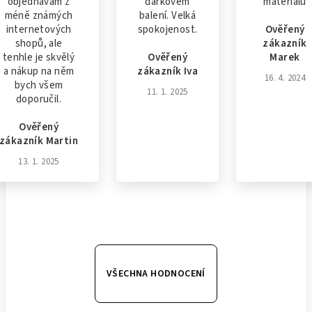
objednávám z
dárkovém
materiálu
méně známých
balení. Velká
internetových
spokojenost.
Ověřený
shopů, ale
zákazník
tenhle je skvělý
Ověřený
Marek
a nákup na něm
zákazník Iva
16. 4. 2024
bych všem
11. 1. 2025
doporučil.
Ověřený
zákazník Martin
13. 1. 2025
VŠECHNA HODNOCENÍ