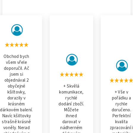
Obchod bych
všem vřele
doporučil. Ač
jsem si
objednával 2
obyčejné
+ Skvělá
kšiltovky,
komunikace,
+ Vše v
dorazily v
rychlé
pořádku a
krásném
dodání zboží.
rychle
dárkovém balení.
Můžete
doručeno.
Navíc kšiltovky
ihned
Perfektní
strašně krásně
darovat v
kvalita
voněly. Nerad
nádherném
zpracování i