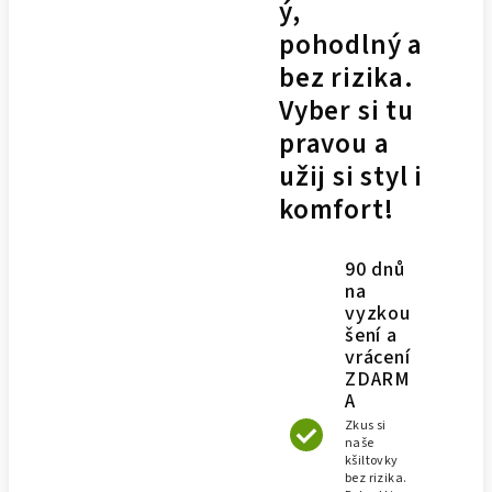
ý,
pohodlný a
bez rizika.
Vyber si tu
pravou a
užij si styl i
komfort!
90 dnů
na
vyzkou
šení a
vrácení
ZDARM
A
Zkus si
naše
kšiltovky
bez rizika.