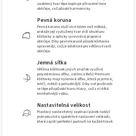
zaoblený tvar lépe kopíruje přirozené linie
obličeje, což působí harmonicky.
Pevná koruna
Pevná koruna sluší více lidem než měkká,
protože její vyztužený tvar drží strukturu
kšiltovky a opticky vyrovnává proporce
obličeje. Díky pevné koruně působí kšiltovka
upraveněji, což je estetické pro většinu tvarů
obličeje.
Jemná síťka
Většina kšiltovek jiných značek využívá
polyesterovou síťku, zatímco Be52 Premium
kšiltovky mají nylonová síťku, která je jemná,
lehčí, měkčí a pohodlnější. Díky své pružnosti
se lépe přizpůsobí tvaru hlavy, což z ní dělá
komfortnější volbu.
Nastavitelná velikost
Plastový nastavitelný zapínací pásek nabízí
jednoduché a spolehlivé nastavení velikosti,
které zajistí perfektní padnutí na každé hlavě.