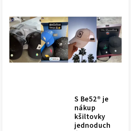
S Be52® je
nákup
kšiltovky
jednoduch