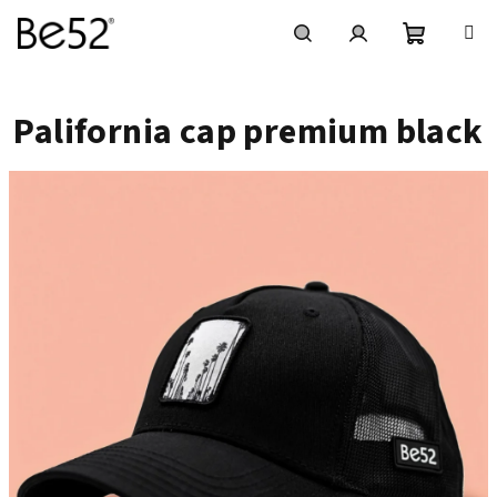
Přejít
na
obsah
Nákupní
Hledat
Přihlášení
Palifornia cap premium black
košík