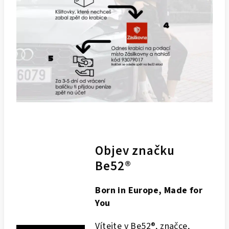
Objev značku
Be52®
Born in Europe, Made for
You
Vítejte v Be52®, značce,