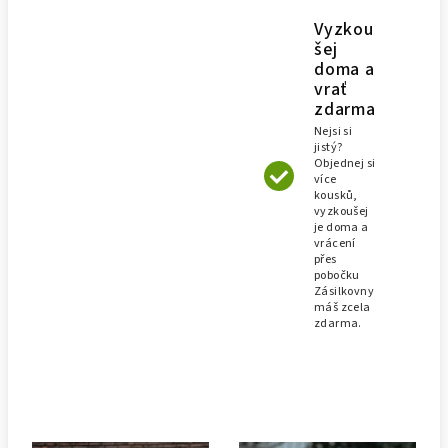
Vyzkou
šej
doma a
vrať
zdarma
Nejsi si
jistý?
Objednej si
více
kousků,
vyzkoušej
je doma a
vrácení
přes
pobočku
Zásilkovny
máš zcela
zdarma.