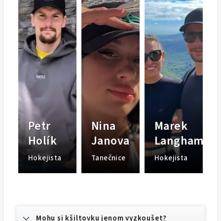
Petr
Nina
Marek
Holík
Janova
Langhamer
Hokejista
Tanečnice
Hokejista
Mohu si kšiltovku jenom vyzkoušet?