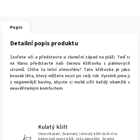
Popis
Detailní popis produktu
Zavřete oči a představte si sluneční západ na pláži. Teď si
na hlavu představte naši černou kšiltovku s palmových
stromů. Cítíte tu letní atmosféru? Tato kšiltovka je jako
kousek léta, který můžete nosit po celý rok. Vyrobili jsme ji
z nejjemnější bavlny, abyste si mohli užít každý okamžik s
neuvěřitelným komfortem.
Kulatý kšilt
Obecně platí, že kulatý / ohnutý kšilt sluší více
lidem než rovný kšilt. Je to dáno tím, že jeho