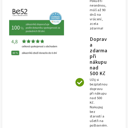
Pokud ti
nesednou,
máš až 90
dnů na
vrácení,
zcela
zdarma!
Doprav
a
zdarma
při
nákupu
nad
500 Kč
Užij si
bezplatnou
dopravu
při nákupu
nad 500
Kč.
Nakupuj
bez
starostí a
ušetři na
poštovném.