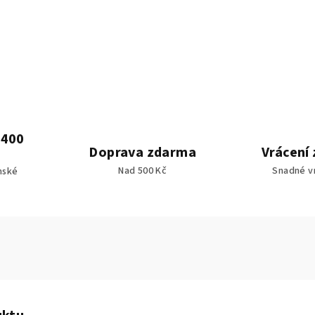
1400
Doprava zdarma
Vrácení
Nad 500 Kč
Snadné v
mské