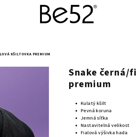
ALOVÁ KŠILTOVKA PREMIUM
Snake černá/fi
premium
Kulatý kšilt
Pevná koruna
Jemná síťka
Nastavitelná velikost
Fialová výšivka hada