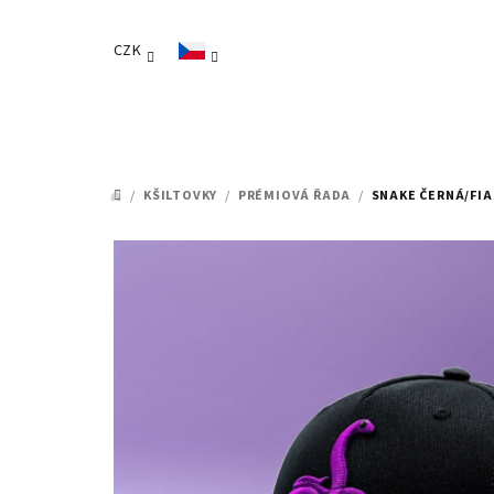
Přejít
na
CZK
obsah
/
KŠILTOVKY
/
PRÉMIOVÁ ŘADA
/
SNAKE ČERNÁ/FI
DOMŮ