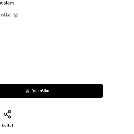
stalem
e níže
Do košíku
Sdílet