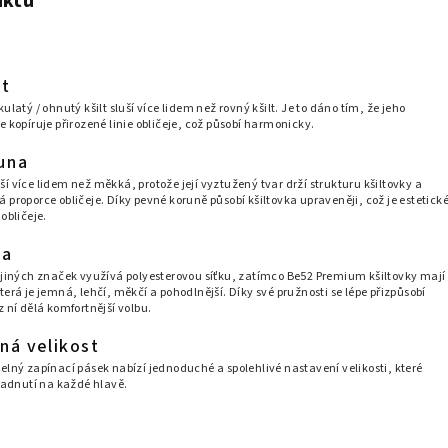
uktu
lt
ulatý / ohnutý kšilt sluší více lidem než rovný kšilt. Je to dáno tím, že jeho
e kopíruje přirozené linie obličeje, což působí harmonicky.
una
í více lidem než měkká, protože její vyztužený tvar drží strukturu kšiltovky a
 proporce obličeje. Díky pevné koruně působí kšiltovka upraveněji, což je estetick
obličeje.
ka
k jiných značek využívá polyesterovou síťku, zatímco Be52 Premium kšiltovky mají
terá je jemná, lehčí, měkčí a pohodlnější. Díky své pružnosti se lépe přizpůsobí
z ní dělá komfortnější volbu.
ná velikost
elný zapínací pásek nabízí jednoduché a spolehlivé nastavení velikosti, které
 padnutí na každé hlavě.