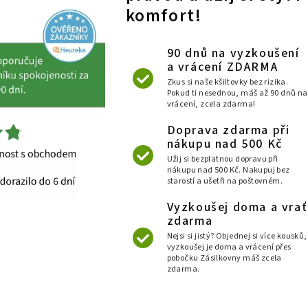
komfort!
90 dnů na vyzkoušení
a vrácení ZDARMA
Zkus si naše kšiltovky bez rizika.
Pokud ti nesednou, máš až 90 dnů na
vrácení, zcela zdarma!
Doprava zdarma při
nákupu nad 500 Kč
Užij si bezplatnou dopravu při
nákupu nad 500 Kč. Nakupuj bez
starostí a ušetři na poštovném.
Vyzkoušej doma a vrať
zdarma
Nejsi si jistý? Objednej si více kousků,
vyzkoušej je doma a vrácení přes
pobočku Zásilkovny máš zcela
zdarma.