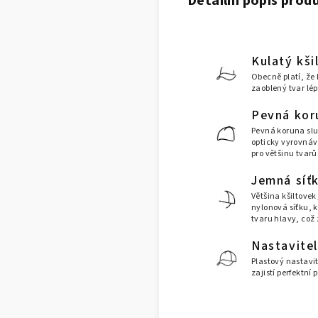
Detailní popis prod
Kulatý kši
Obecně platí, že k
zaoblený tvar lép
Pevná kor
Pevná koruna sluš
opticky vyrovnává
pro většinu tvarů 
Jemná síť
Většina kšiltove
nylonová síťku, k
tvaru hlavy, což 
Nastavitel
Plastový nastavit
zajistí perfektní