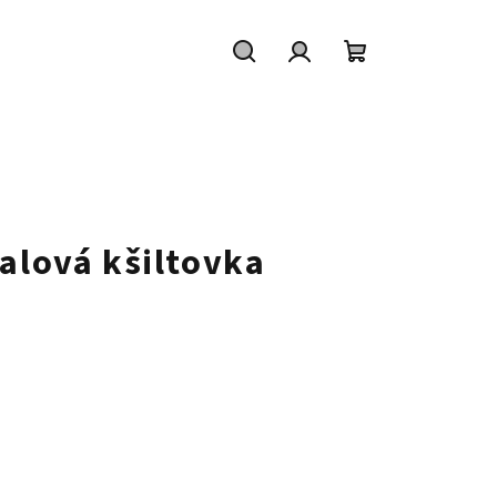
Hledat
Přihlášení
Nákupní
košík
alová kšiltovka