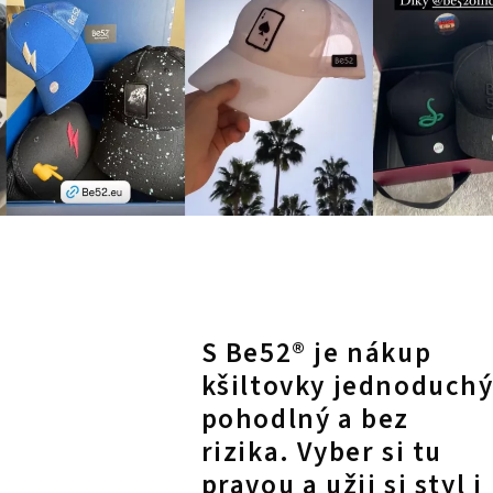
S Be52® je nákup
kšiltovky jednoduchý
pohodlný a bez
rizika. Vyber si tu
pravou a užij si styl i