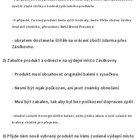
využití zbylé částky z hodnoty původního produktu.
- V případě, že nový produkt bude vyšší hodnoty, bude třeba zbylou částku
doplatit (dobírka, převodem).
Be52 Brand Presence
- obratem dostanete štítěk na vrácení zboží zdarma přes
Zásilkovnu.
3) Zabalte produkt a odneste na výdejní místo Zásilkovny.
- Produkt musí obsahovat originální balení s vysačkou.
- Nesmí být nijak poškozen, ani jevit známky obnošení.
- Musí být zabalen, tak aby byl bez poškození dopraven zpět.
- Ideální zabalit do originálního balení, nebo jiného obalu a celé zabalit do
krabice vhodné pro přepravu
.
.
.
3) Přijde Vám nově vybraný produkt na Vámi zvolené výdejní místo