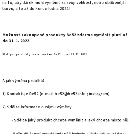
na to, aby dárek mohl vyměnit za svoji velikost, nebo oblíbenější
barvu, a to až do konce ledna 2022!
Možnost zakoupené produkty Be52 zdarma vyměnit platí až
do 31. 1. 2022
.
Platí pro produkty zakoupené na Be52.cz od 13. 11. 2021
A jak výměna probíhá?
1) Kontaktuje Be52 (e-mail:
be52@be52.info
; instagram)
2) Sdělte informace o zájmu výměny
- Sdělte jaký produkt chcete vyměnit a jaký chcete místo něj.
- V případě, že nový produkt bude nižší hodnoty, získáte zpět poukázku na