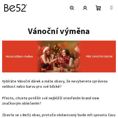
Přejít
na
obsah
Nákupní
Hledat
Přihlášení
Vánoční výměna
košík
Vybíráte Vánoční dárek a máte obavy, že nevyberete správnou
velikost nebo barvu pro své blízké?
Přesto, chcete potěšit své nejbližší otevřením brand new
značkovým oblečením?
Zbavte se s Be52 obav, protože obdarovaný bude mít spoustu času