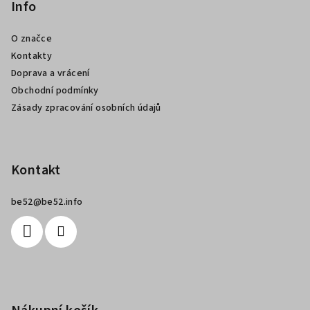
p
Info
a
O značce
t
Kontakty
í
Doprava a vrácení
Obchodní podmínky
Zásady zpracování osobních údajů
Kontakt
be52
@
be52.info