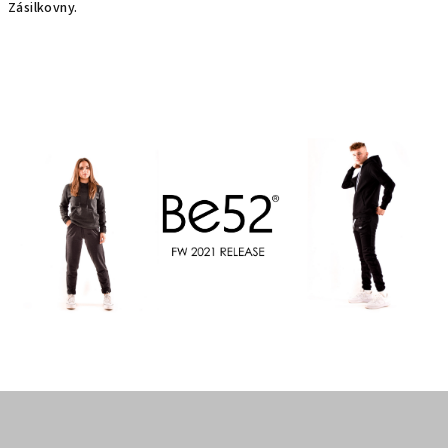
Zásilkovny.
Z
á