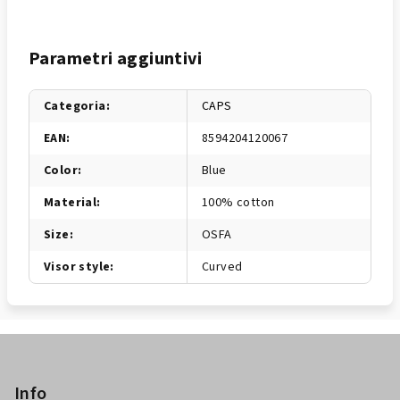
Parametri aggiuntivi
Categoria
:
CAPS
EAN
:
8594204120067
Color
:
Blue
Material
:
100% cotton
Size
:
OSFA
Visor style
:
Curved
P
i
è
Info