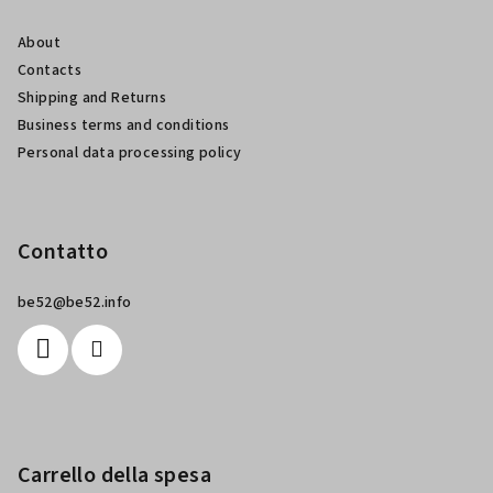
d
About
i
Contacts
p
Shipping and Returns
a
Business terms and conditions
g
Personal data processing policy
i
n
a
Contatto
be52
@
be52.info
Carrello della spesa