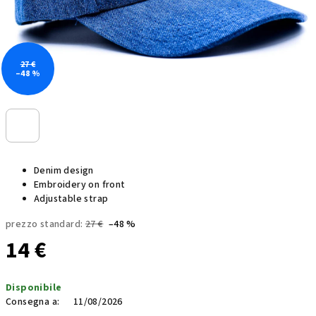
27 €
–48 %
Denim design
Embroidery on front
Adjustable strap
prezzo standard:
27 €
–48 %
14 €
Prezzo
Disponibile
della
Consegna a:
11/08/2026
misura: