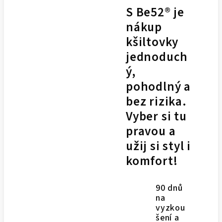
S Be52® je
nákup
kšiltovky
jednoduch
ý,
pohodlný a
bez rizika.
Vyber si tu
pravou a
užij si styl i
komfort!
90 dnů
na
vyzkou
šení a