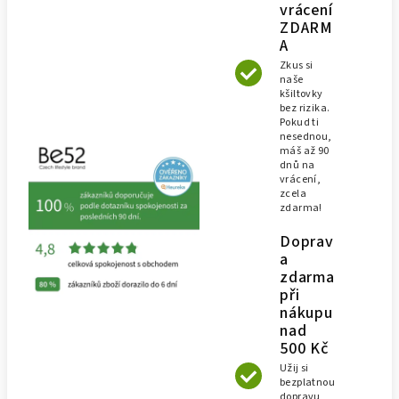
vrácení
ZDARM
A
Zkus si
naše
kšiltovky
bez rizika.
Pokud ti
nesednou,
máš až 90
dnů na
vrácení,
zcela
zdarma!
Doprav
a
zdarma
při
nákupu
nad
500 Kč
Užij si
bezplatnou
dopravu