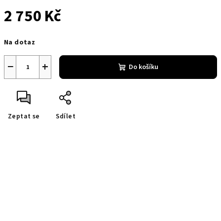
2 750 Kč
Měrná
Na dotaz
cena:
−
+
Do košíku
Zeptat se
Sdílet