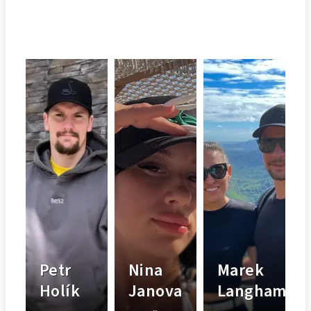
Petr
Nina
Marek
Holík
Janova
Langhamer