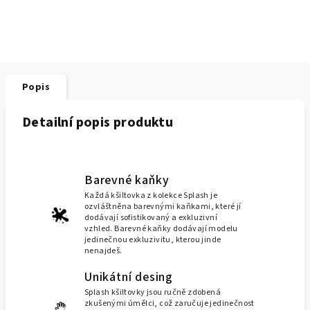
Popis
Detailní popis produktu
Barevné kaňky
Každá kšiltovka z kolekce Splash je
ozvláštněna barevnými kaňkami, které jí
dodávají sofistikovaný a exkluzivní
vzhled. Barevné kaňky dodávají modelu
jedinečnou exkluzivitu, kterou jinde
nenajdeš.
Unikátní desing
Splash kšiltovky jsou ručně zdobená
zkušenými úmělci, což zaručuje jedinečnost