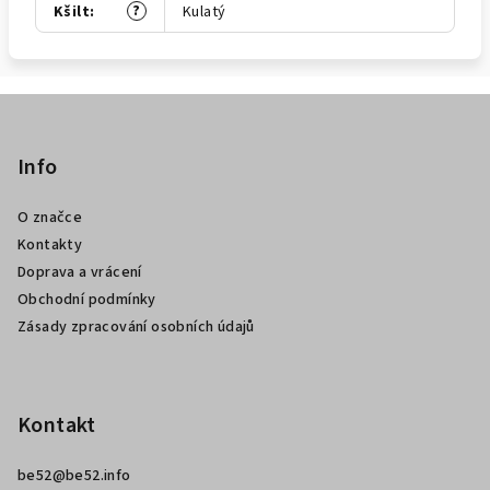
?
Kšilt
:
Kulatý
Z
á
p
Info
a
O značce
t
Kontakty
í
Doprava a vrácení
Obchodní podmínky
Zásady zpracování osobních údajů
Kontakt
be52
@
be52.info