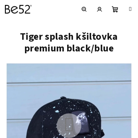
Přejít
na
obsah
Nákupní
Hledat
Přihlášení
Tiger splash kšiltovka
košík
premium black/blue