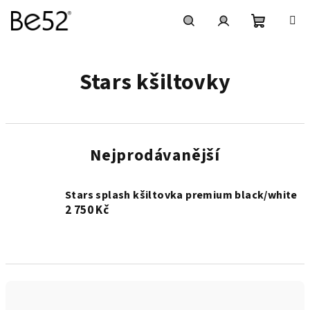
Přejít
na
obsah
Nákupní
Hledat
Přihlášení
Stars kšiltovky
košík
Nejprodávanější
Stars splash kšiltovka premium black/white
2 750 Kč
Ř