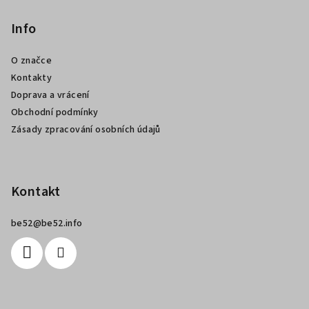
á
p
Info
a
O značce
t
Kontakty
í
Doprava a vrácení
Obchodní podmínky
Zásady zpracování osobních údajů
Kontakt
be52
@
be52.info