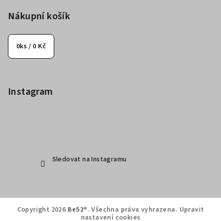
Nákupní košík
0
ks /
0 Kč
Instagram
Sledovat na Instagramu
Copyright 2026
Be52®
. Všechna práva vyhrazena.
Upravit
nastavení cookies