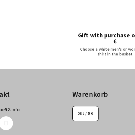
e
u
e
r
e
Gift with purchase 
€
l
Choose a white men's or wo
e
shirt in the basket
m
e
n
t
e
akt
Warenkorb
d
e
be52.info
0
St /
0 €
r
L