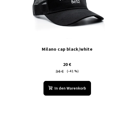
o
e
r
d
t
e
i
r
e
Milano cap black/white
P
r
r
u
20 €
34 €
(–41 %)
o
n
d
g
In den Warenkorb
u
k
t