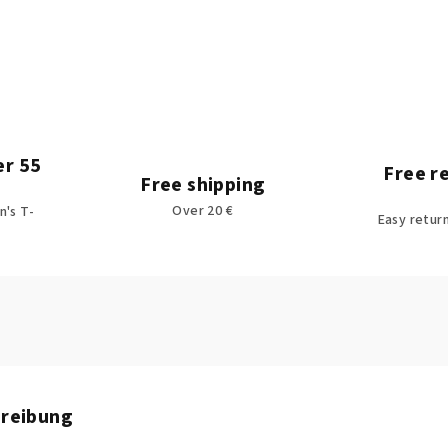
er 55
Free r
Free shipping
Over 20 €
's T-
Easy retur
hreibung