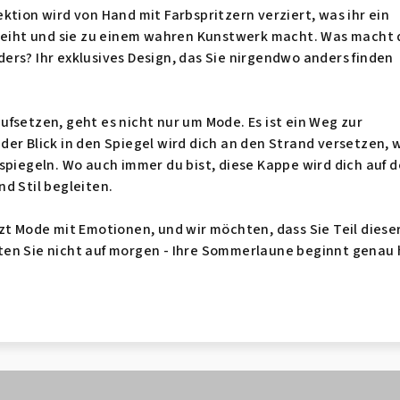
ktion wird von Hand mit Farbspritzern verziert, was ihr ein
rleiht und sie zu einem wahren Kunstwerk macht. Was macht 
rs? Ihr exklusives Design, das Sie nirgendwo anders finden
fsetzen, geht es nicht nur um Mode. Es ist ein Weg zur
er Blick in den Spiegel wird dich an den Strand versetzen, 
spiegeln. Wo auch immer du bist, diese Kappe wird dich auf d
d Stil begleiten.
zt Mode mit Emotionen, und wir möchten, dass Sie Teil diese
en Sie nicht auf morgen - Ihre Sommerlaune beginnt genau h