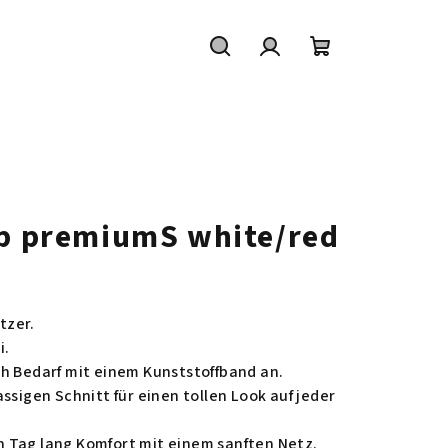
Suchen
Login
Warenkorb
ap premiumS white/red
tzer.
i.
h Bedarf mit einem Kunststoffband an.
ssigen Schnitt für einen tollen Look auf jeder
 Tag lang Komfort mit einem sanften Netz.