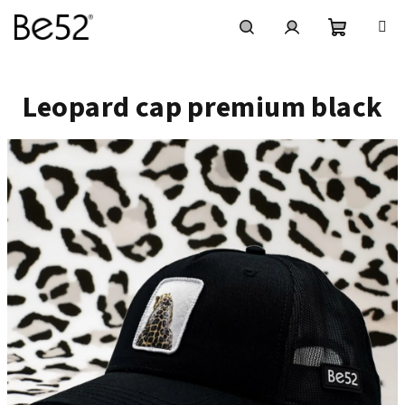
Zum
Inhalt
springen
Warenko
Suchen
Login
Leopard cap premium black