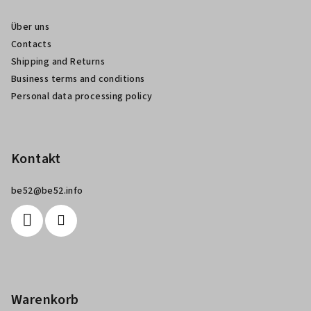
z
Über uns
e
Contacts
i
Shipping and Returns
l
Business terms and conditions
e
Personal data processing policy
Kontakt
be52
@
be52.info
Warenkorb