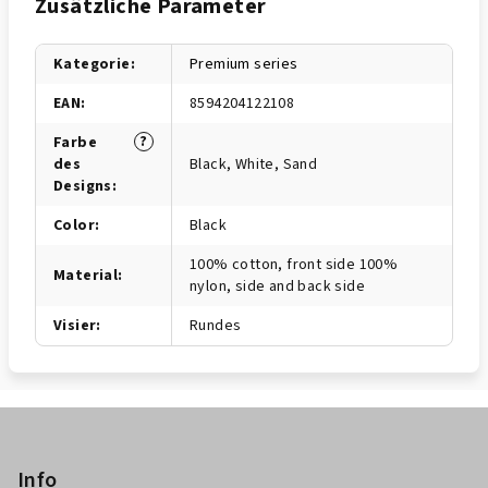
Zusätzliche Parameter
Kategorie
:
Premium series
EAN
:
8594204122108
?
Farbe
des
Black, White, Sand
Designs
:
Color
:
Black
100% cotton, front side 100%
Material
:
nylon, side and back side
Visier
:
Rundes
F
u
ß
Info