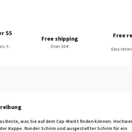
er 55
Free r
Free shipping
Over 20 €
's T-
Easy retur
hreibung
as Beste, was Sie auf dem Cap-Markt finden können. Hochwe
der Kappe. Runder Schirm und ausgestellter Schirm für ein