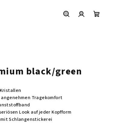
Suchen
Login
Warenkorb
mium black/green
Kristallen
r angenehmen Tragekomfort
unststoffband
seriösen Look auf jeder Kopfform
mit Schlangenstickerei