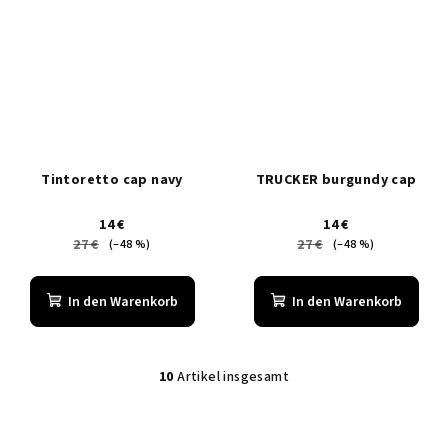
Tintoretto cap navy
TRUCKER burgundy cap
14 €
14 €
27 €
27 €
(–48 %)
(–48 %)
In den Warenkorb
In den Warenkorb
10
Artikel insgesamt
S
t
e