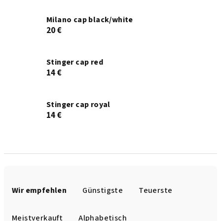
Milano cap black/white
20 €
Stinger cap red
14 €
Stinger cap royal
14 €
P
r
Wir empfehlen
Günstigste
Teuerste
o
d
Meistverkauft
Alphabetisch