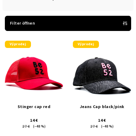
u
k
t
Filter öffnen
s
L
o
Výprodej
Výprodej
i
r
s
t
t
i
e
e
d
r
e
u
r
n
P
g
Stinger cap red
Jeans Cap black/pink
r
14 €
14 €
o
27 €
27 €
(–48 %)
(–48 %)
d