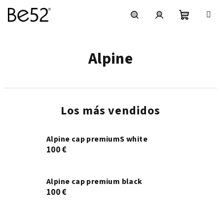
Ir
al
contenido
Cesta
Buscar
Inicio
Alpine
de
en
de
la
sesión
Los más vendidos
compra
Alpine cap premiumS white
100 €
Alpine cap premium black
100 €