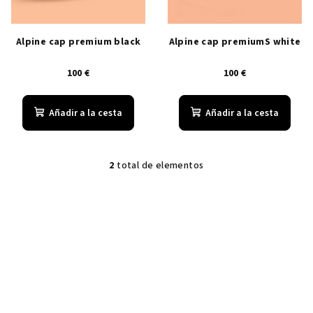
e
e
p
p
r
r
Alpine cap premium black
Alpine cap premiumS white
o
o
100 €
100 €
d
d
u
u
Añadir a la cesta
Añadir a la cesta
c
c
t
t
o
o
2
total de elementos
C
s
s
o
n
t
r
o
l
e
s