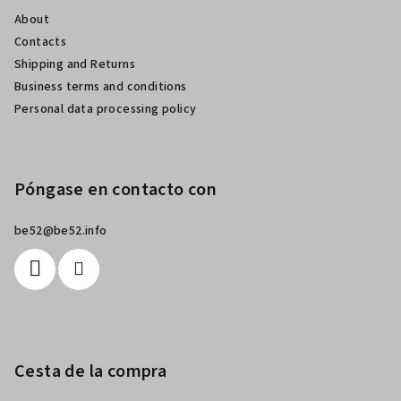
d
About
e
Contacts
p
Shipping and Returns
á
Business terms and conditions
g
Personal data processing policy
i
n
a
Póngase en contacto con
be52
@
be52.info
Cesta de la compra