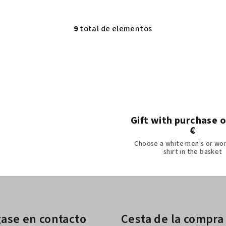
9
total de elementos
C
o
n
t
r
o
l
Gift with purchase 
€
e
Choose a white men's or wo
s
shirt in the basket
d
e
l
i
s
ase en contacto
Cesta de la compra