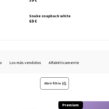
59 €
Snake snapback white
69 €
o
Los más vendidos
Alfabéticamente
Abrir filtro
Premium