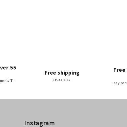
over 55
Free 
Free shipping
Over 20 €
men's T-
Easy ret
Instagram