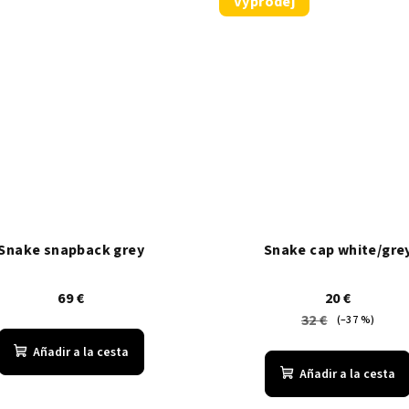
Výprodej
Snake snapback grey
Snake cap white/gre
69 €
20 €
32 €
(–37 %)
Añadir a la cesta
Añadir a la cesta