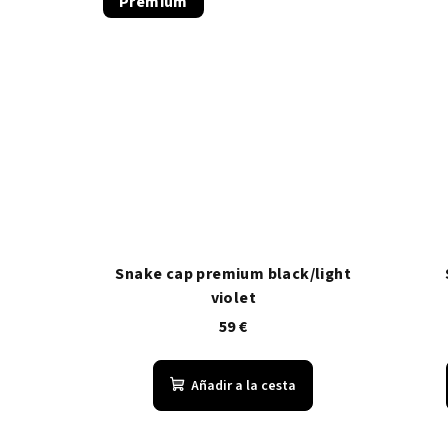
Premium
t
d
o
u
s
c
t
o
s
Snake cap premium black/light
violet
59 €
Añadir a la cesta