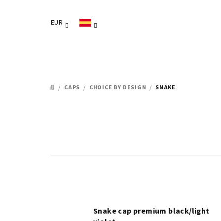
Ir
al
EUR
contenido
/
CAPS
/
CHOICE BY DESIGN
/
SNAKE
INICIO
Snake cap premium black/light