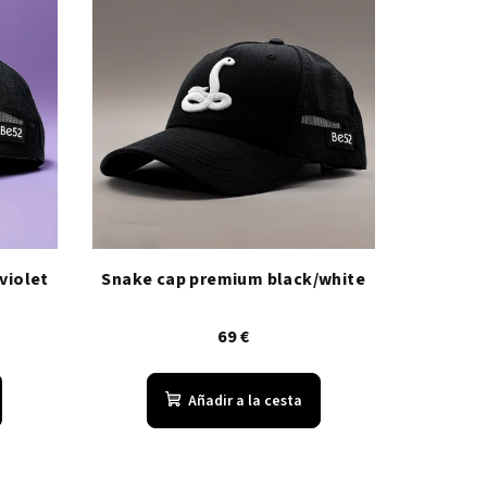
violet
Snake cap premium black/white
69 €
Añadir a la cesta