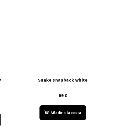
y
Snake snapback white
69 €
Añadir a la cesta