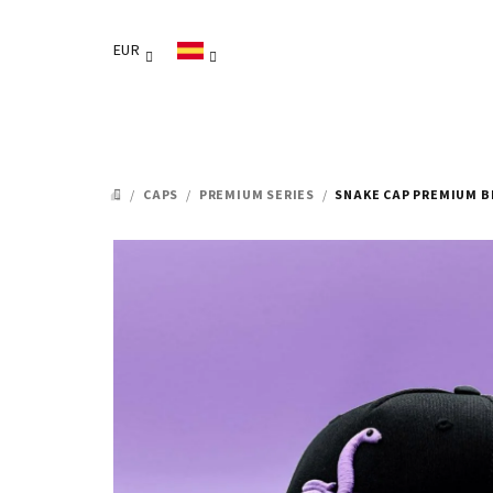
Ir
al
EUR
contenido
/
CAPS
/
PREMIUM SERIES
/
SNAKE CAP PREMIUM B
INICIO