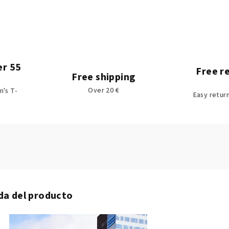
er 55
Free r
Free shipping
Over 20 €
's T-
Easy retur
da del producto