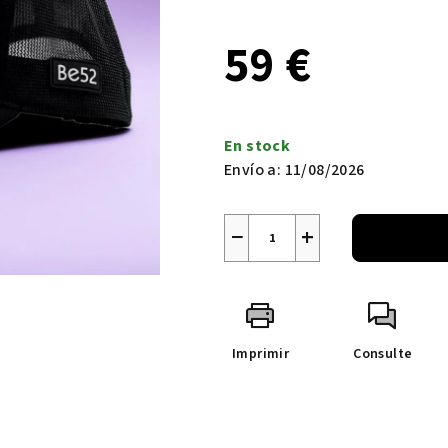
59 €
Precio
de
En stock
la
Envío a:
11/08/2026
medida:
−
+
Imprimir
Consulte