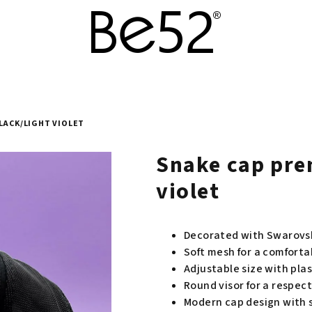
LACK/LIGHT VIOLET
Snake cap pre
violet
Decorated with Swarovsk
Soft mesh for a comfortab
Adjustable size with plas
Round visor for a respec
Modern cap design with