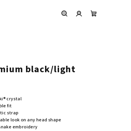
Buscar
Inicio
Cesta
en
de
de
sesión
la
mium black/light
compra
i® crystal
le fit
tic strap
table look on any head shape
 snake embroidery