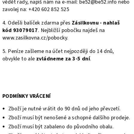
vědět rady, napiš nám na e-mail:
be52@be52.info
nebo
zavolej na: +420 602 852 525
4. Odešli balíček zdarma přes
Zásilkovnu - nahlaš
kód
93079017
. Nejbližší pobočku najdeš na
www.zasilkovna.cz/pobocky
.
5. Peníze zašleme na účet nejpozději do 14 dnů,
obvykle to ale
zvládneme za 3-5 dní
.
PODMÍNKY VRÁCENÍ
Zboží je nutné vrátit do 90 dnů od jeho převzetí.
Zboží musí být nenošené a schopné dalšího prodeje.
Zboží musí být zabaleno do původního obalu.