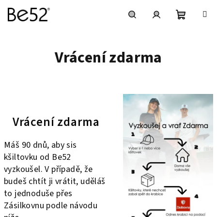
Ir
al
contenido
Cesta
Buscar
Inicio
Vrácení zdarma
de
en
de
la
sesión
compra
Vrácení zdarma
Máš 90 dnů, aby sis
kšiltovku od Be52
vyzkoušel. V případě, že
budeš chtít ji vrátit, uděláš
to jednoduše přes
Zásilkovnu podle návodu