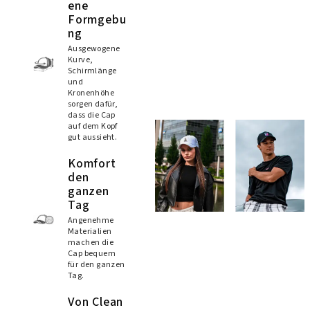
ene
Formgebu
ng
Ausgewogene
Kurve,
Schirmlänge
und
Kronenhöhe
sorgen dafür,
dass die Cap
auf dem Kopf
gut aussieht.
Komfort
den
ganzen
Tag
Angenehme
Materialien
machen die
Cap bequem
für den ganzen
Tag.
Von Clean