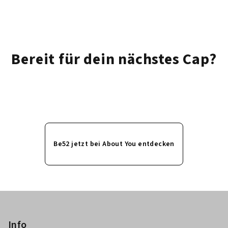
Bereit für dein nächstes Cap?
Be52 jetzt bei About You entdecken
F
o
o
Info