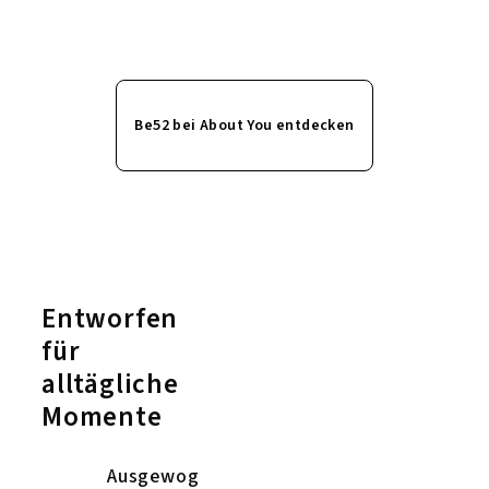
Be52 bei About You entdecken
Entworfen
für
alltägliche
Momente
Ausgewog